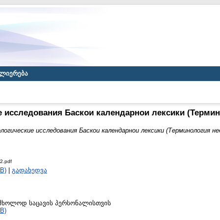
ლიერება
е исследования Баскои календарнои лексики (Термин
логические исследования Баскои календарнои лексики (Терминология не
2.pdf
B)
|
გადახედვა
to მხოლოდ საცავის პერსონალისთვის
B)