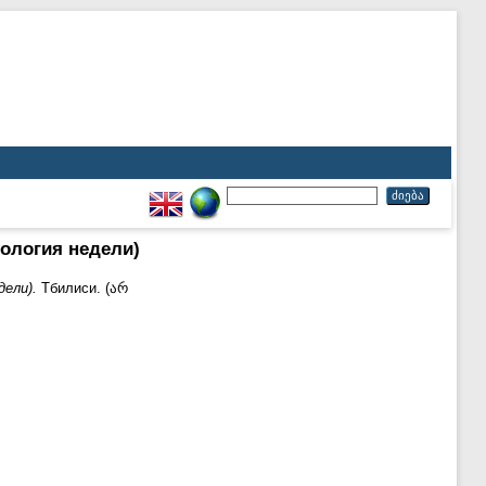
ология недели)
дели).
Тбилиси. (არ