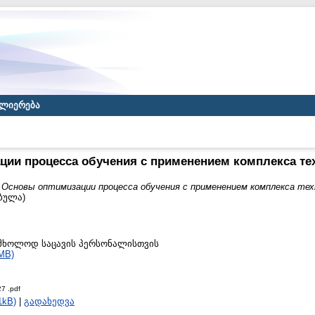
ლიერება
ии процесса обучения с применением комплекса те
)
Основы оптимизации процесса обучения с применением комплекса тех
ებულა)
to მხოლოდ საცავის პერსონალისთვის
MB)
7 .pdf
1kB)
|
გადახედვა