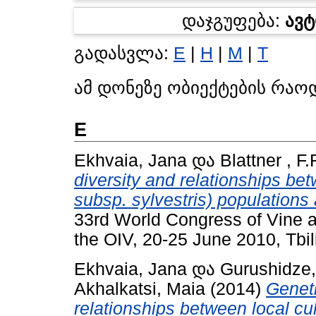
დაჯგუფება:
ავ
გადასვლა:
E
|
H
|
M
|
T
ამ დონეზე ობიექტების რაო
E
Ekhvaia, Jana
და
Blattner , F.
diversity and relationships bet
subsp. sylvestris) populations 
33rd World Congress of Vine 
the OIV, 20-25 June 2010, Tbil
Ekhvaia, Jana
და
Gurushidze
Akhalkatsi, Maia
(2014)
Geneti
relationships between local cul