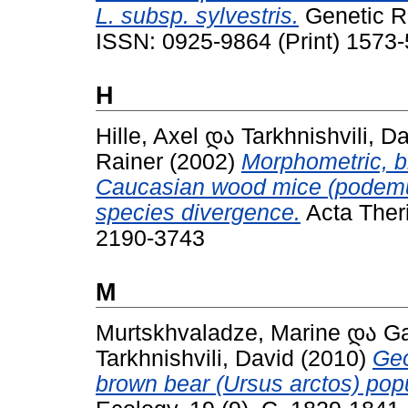
L. subsp. sylvestris.
Genetic R
ISSN: 0925-9864 (Print) 1573-
H
Hille, Axel
და
Tarkhnishvili, D
Rainer
(2002)
Morphometric, bi
Caucasian wood mice (podemu
species divergence.
Acta Theri
2190-3743
M
Murtskhvaladze, Marine
და
Ga
Tarkhnishvili, David
(2010)
Geo
brown bear (Ursus arctos) pop