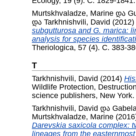
Ecology, 19 (9). С. 1829-184
Murtskhvaladze, Marine
და
Gu
და
Tarkhnishvili, David
(2012
subgutturosa and G. marica: li
analysis for species identifica
Theriologica, 57 (4). С. 383-
T
Tarkhnishvili, David
(2014)
His
Wildlife Protection, Destructi
science publishers, New York
Tarkhnishvili, David
და
Gabela
Murtskhvaladze, Marine
(2016
Darevskia saxicola complex: t
lineages from the easternmost 