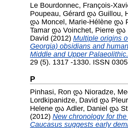
Le Bourdonnec, François-Xavi
Poupeau, Gérard
და
Guillou, 
და
Moncel, Marie-Hélène
და
Tamar
და
Voinchet, Pierre
და
David
(2012)
Multiple origins
Georgia) obsidians and human 
Middle and Upper Palaeolithic
29 (5). 1317 -1330. ISSN 030
P
Pinhasi, Ron
და
Nioradze, M
Lordkipanidze, David
და
Pleu
Helene
და
Adler, Daniel
და
St
(2012)
New chronology for the 
Caucasus suggests early demis