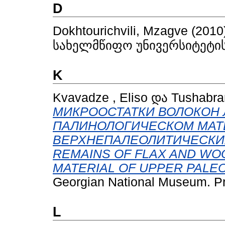
D
Dokhtourichvili, Mzagve
(2010
სახელმწიფო უნივერსიტეტი
K
Kvavadze , Eliso
და
Tushabram
МИКРООСТАТКИ ВОЛОКОН 
ПАЛИНОЛОГИЧЕСКОМ МАТ
ВЕРХНЕПАЛЕОЛИТИЧЕСКИХ
REMAINS OF FLAX AND WOO
MATERIAL OF UPPER PALEO
Georgian National Museum. Pro
L