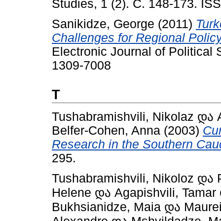
Studies, 1 (2). С. 148-173. I
Sanikidze, George
(2011)
Turk
Challenges for Regional Polic
Electronic Journal of Political
1309-7008
T
Tushabramishvili, Nikolaz
და
Belfer-Cohen, Anna
(2003)
Cur
Research in the Southern Cau
295.
Tushabramishvili, Nikoloz
და
Helene
და
Agapishvili, Tamar
Bukhsianidze, Maia
და
Maurei