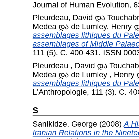
Journal of Human Evolution, 6
Pleurdeau, David
და
Touchabr
Medea
და
de Lumley, Henry
assemblages lithiques du Pale
assemblages of Middle Palaeol
111 (5). С. 400-431. ISSN 000
Pleurdeau , David
და
Touchabr
Medea
და
de Lumley , Henry
assemblages lithiques du Pale
L'Anthropologie, 111 (3). С. 
S
Sanikidze, George
(2008)
A Hi
Iranian Relations in the Ninet