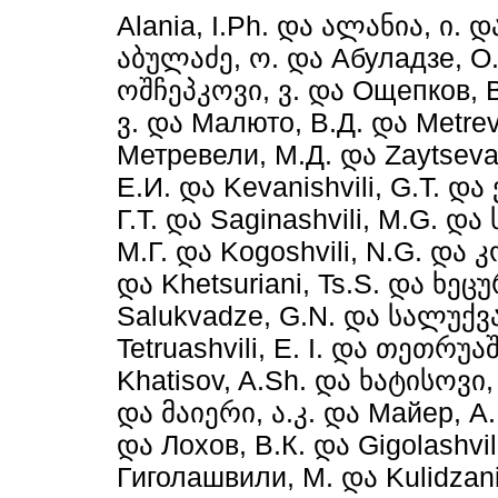
Alania, I.Ph.
და
ალანია, ი.
დ
აბულაძე, ო.
და
Абуладзе, О
ოშჩეპკოვი, ვ.
და
Ощепков, В
ვ.
და
Малюто, В.Д.
და
Metrev
Метревели, М.Д.
და
Zaytseva,
Е.И.
და
Kevanishvili, G.T.
და
Г.Т.
და
Saginashvili, M.G.
და
М.Г.
და
Kogoshvili, N.G.
და
კ
და
Khetsuriani, Ts.S.
და
ხეცუ
Salukvadze, G.N.
და
სალუქვა
Tetruashvili, E. I.
და
თეთრუაშ
Khatisov, A.Sh.
და
ხატისოვი, 
და
მაიერი, ა.კ.
და
Майер, А.
და
Лохов, В.К.
და
Gigolashvil
Гиголашвили, М.
და
Kulidzani