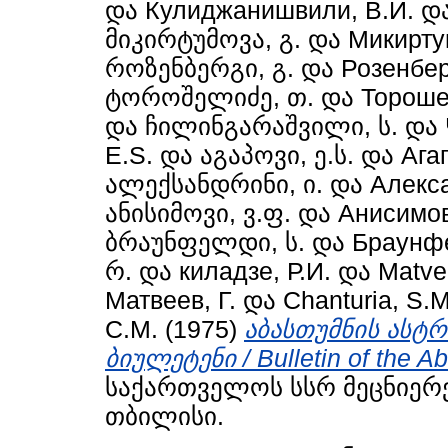
და
Кулиджанишвили, В.И.
დ
მიკირტუმოვა, გ.
და
Микиртум
როზენბერგი, გ.
და
Розенберг
ტოროშელიძე, თ.
და
Тороше
და
ჩილინგარაშვილი, ს.
და
E.S.
და
აგაპოვი, ე.ს.
და
Ага
ალექსანდრინი, ი.
და
Алекс
ანისიმოვი, ვ.ფ.
და
Анисимов
ბრაუნფელდი, ს.
და
Браунфе
რ.
და
киладзе, Р.И.
და
Matve
Матвеев, Г.
და
Chanturia, S.M
С.М.
(1975)
აბასთუმნის ასტ
ბიულეტენი / Bulletin of the A
საქართველოს სსრ მეცნიერე
თბილისი.