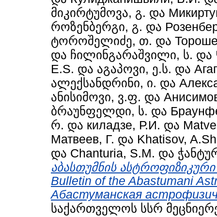
მიკირტუმოვა, გ.
და
Микиртум
როზენბერგი, გ.
და
Розенберг
ტოროშელიძე, თ.
და
Тороше
და
ჩილინგარაშვილი, ს.
და
E.S.
და
აგაპოვი, ე.ს.
და
Ага
ალექსანდრინი, ი.
და
Алекс
ანისიმოვი, ვ.ფ.
და
Анисимов
ბრაუნფელდი, ს.
და
Браунфе
რ.
და
киладзе, Р.И.
და
Matve
Матвеев, Г.
და
Khatisov, A.Sh
და
Chanturia, S.M.
და
ჭანტურ
აბასთუმნის ასტროფიზიკური
Bulletin of the Abastumani Ast
Абастуманская астрофизич
საქართველოს სსრ მეცნიერე