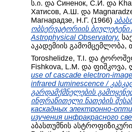
ს.ი.
და
Синенок, С.И.
და
Khat
Хатисов, А.Ш.
და
Magnaradze
Магнарадзе, Н.Г.
(1966)
აბას
ობსერვატორიის ბიულეტენი / B
Astrophysical Observatory.
სა
აკადემიის გამომცემლობა, 
Toroshelidze, T.I.
და
ტოროშელ
Fishkova, L.M.
და
ფიშკოვა, 
use of cascade electron-image
infrared luminescence / კ
გარდამქმნელების გამოყენებ
ინფრაწითელი ნათების შესას
каскадных электронно-опти
изучения инфракрасного св
აბასთუმნის ასტროფიზიკური