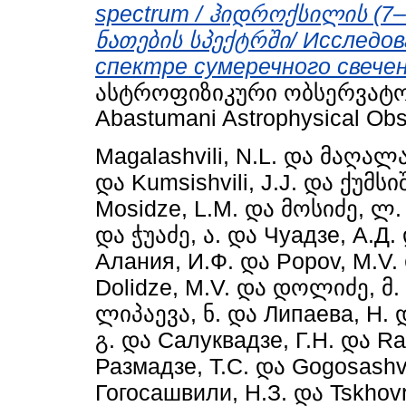
spectrum / ჰიდროქსილის (7
ნათების სპექტრში/ Исследов
спектре сумеречного свечен
ასტროფიზიკური ობსერვატორიი
Abastumani Astrophysical Obse
Magalashvili, N.L.
და
მაღალა
და
Kumsishvili, J.J.
და
ქუმსი
Mosidze, L.M.
და
მოსიძე, ლ.
და
ჭუაძე, ა.
და
Чуадзе, А.Д.
Алания, И.Ф.
და
Popov, M.V.
Dolidze, M.V.
და
დოლიძე, მ.
ლიპაევა, ნ.
და
Липаева, Н.
გ.
და
Салуквадзе, Г.Н.
და
Ra
Размадзе, Т.С.
და
Gogosashvi
Гогосашвили, Н.З.
და
Tskhov