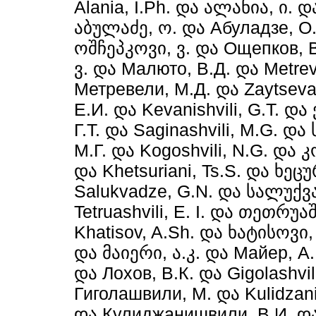
Alania, I.Ph.
და
ალანია, ი.
დ
აბულაძე, ო.
და
Абуладзе, О
ოშჩეპკოვი, ვ.
და
Ощепков, В
ვ.
და
Малюто, В.Д.
და
Metrev
Метревели, М.Д.
და
Zaytseva,
Е.И.
და
Kevanishvili, G.T.
და
Г.Т.
და
Saginashvili, M.G.
და
М.Г.
და
Kogoshvili, N.G.
და
კ
და
Khetsuriani, Ts.S.
და
ხეცუ
Salukvadze, G.N.
და
სალუქვა
Tetruashvili, E. I.
და
თეთრუაშ
Khatisov, A.Sh.
და
ხატისოვი, 
და
მაიერი, ა.კ.
და
Майер, А.
და
Лохов, В.К.
და
Gigolashvil
Гиголашвили, М.
და
Kulidzani
და
Кулиджанишвили, В.И.
დ