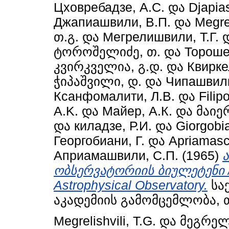
Цховребадзе, А.С.
და
Djapias
Джапиашвили, В.П.
და
Megrel
თ.გ.
და
Мегрелишвили, Т.Г.
ტოროშელიძე, თ.
და
Тороше
კვირკველია, გ.დ.
და
Квирке
ჭიპაშვილი, დ.
და
Чипашвили
Ксанфомалити, Л.В.
და
Filip
A.K.
და
Майер, А.К.
და
მაიერ
და
киладзе, Р.И.
და
Giorgobia
Георгобиани, Г.
და
Apriamasch
Априамашвили, С.П.
(1965)
ობსერვატორიის ბიულეტენი / B
Astrophysical Observatory.
სა
აკადემიის გამომცემლობა, 
Megrelishvili, T.G.
და
მეგრელ