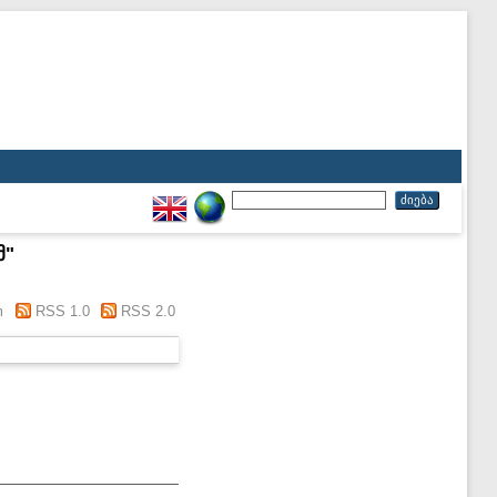
მ
"
m
RSS 1.0
RSS 2.0