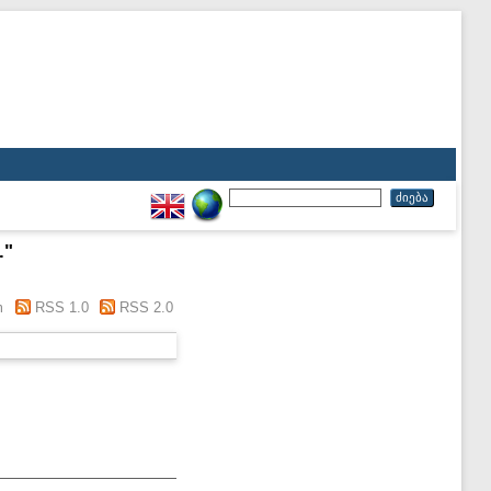
.
"
m
RSS 1.0
RSS 2.0