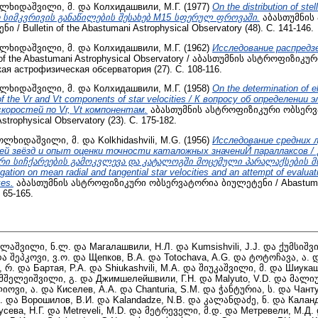
ლხიდაშვილი, მ.
და
Колхидашвили, М.Г.
(1977)
On the distribution of stel
ვთ სიმკვრივის განაწილების შესახებ M15 სფერულ ფროვაში.
აბასთუმნის
 Bulletin of the Abastumani Astrophysical Observatory (48). С. 141-146.
ლხიდაშვილი, მ.
და
Колхидашвили, М.Г.
(1962)
Исследование распредз
 of the Abastumani Astrophysical Observatory / აბასთუმნის ასტროფიზი
я астрофизическая обсерватория (27). С. 108-116.
ლხიდაშვილი, მ.
და
Колхидашвили, М.Г.
(1958)
On the determination of e
n of the Vr and Vt components of star velocities / К вопросу об определени
скоростей по Vr, Vt компонентам.
აბასთუმნის ასტროფიზიკური ობსერვ
Astrophysical Observatory (23). С. 175-182.
ოლხიდაშვილი, მ.
და
Kolkhidashvili, M.G.
(1956)
Исследование средних 
ей звёзд и опыт оценки точности каталожных значениЙ параллаксов 
რი სიჩქარეების გამოკვლევა და კატალოგში მოცემული პარალაქსების მ
ation on mean radial and tangential star velocities and an attempt of evaluat
xes.
აბასთუმნის ასტროფიზიკური ობსერვატორია ბიულეტენი / Abastumani
. 65-165.
ლაშვილი, ნ.ლ.
და
Магалашвили, Н.Л.
და
Kumsishvili, J.J.
და
ქუმსიშვი
და
შეპკოვი, ვ.ო.
და
Щепков, В.А.
და
Totochava, A.G.
და
ტოტოჩავა, ა.
 რ.
და
Бартая, Р.А.
და
Shiukashvili, M.A.
და
შიუკაშვილი, მ.
და
Шиукаш
მშელეიშვილი, გ.
და
Джимшелейшвили, Г.Н.
და
Malyuto, V.D.
და
მალიუ
იოვი, ა.
და
Киселев, А.А.
და
Chanturia, S.M.
და
ჭანტურია, ს.
და
Чанту
.
და
Ворошилов, В.И.
და
Kalandadze, N.B.
და
კალანდაძე, ნ.
და
Каланд
усева, Н.Г.
და
Metreveli, M.D.
და
მეტრეველი, მ.დ.
და
Метревели, М.Д.