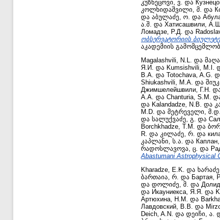
კუზნეცოვი, ვ.
და
Кузнецо
კოლხიდაშვილი, მ.
და
К
და
აბულაძე, ო.
და
Абула
ა.შ.
და
Хатисашвили, А.Ш
Ломадзе, Р.Д.
და
Radosla
ობსერვატორიის ბიულეტენი /
აკადემიის გამომცემლობ
Magalashvili, N.L.
და
მაღა
Я.И.
და
Kumsishvili, M.I.
В.А.
და
Totochava, A.G.
დ
Shiukashvili, M.A.
და
შიუკ
Джимшелейшвили, Г.Н.
დ
А.А.
და
Chanturia, S.M.
დ
და
Kalandadze, N.B.
და
კ
M.D.
და
მეტრეველი, მ.დ
და
სალუქვაძე, გ.
და
Сал
Borchkhadze, T.M.
და
ბორ
R.
და
კილაძე, რ.
და
кила
კაპლანი, ს.ა.
და
Каплан,
რადოსლავოვა, ც.
და
Ра
Abastumani Astrophysical 
Kharadze, E.K.
და
ხარაძე,
ბართაია, რ.
და
Бартая, Р
და
დოლიძე, მ.
და
Долид
და
Икауниекса, Я.Я.
და
K
Артюхина, Н.М.
და
Barkha
Лавдовский, В.В.
და
Mirzo
Deich, A.N.
და
დეიჩი, ა.