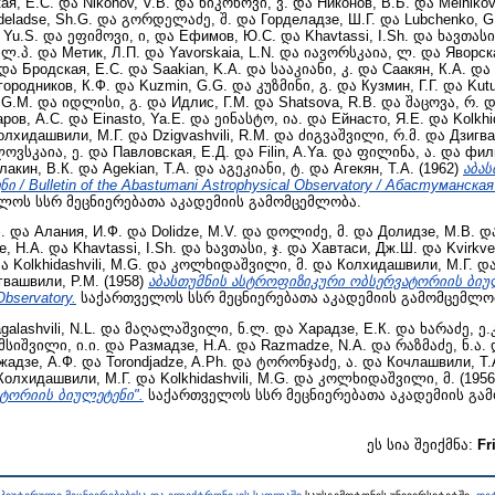
ая, Е.С.
და
Nikonov, V.B.
და
ნიკონოვი, ვ.
და
Никонов, В.Б.
და
Melnikov
deladse, Sh.G.
და
გორდელაძე, შ.
და
Горделадзе, Ш.Г.
და
Lubchenko, G
 Yu.S.
და
ეფიმოვი, ი,
და
Ефимов, Ю.С.
და
Khavtassi, I.Sh.
და
ხავთასი,
 ლ.პ.
და
Метик, Л.П.
და
Yavorskaia, L.N.
და
იავორსკაია, ლ.
და
Яворск
და
Бродская, Е.С.
და
Saakian, K.A.
და
სააკიანი, კ.
და
Саакян, К.А.
და
городников, К.Ф.
და
Kuzmin, G.G.
და
კუზმინი, გ.
და
Кузмин, Г.Г.
და
Kutu
, G.M.
და
იდლისი, გ.
და
Идлис, Г.М.
და
Shatsova, R.B.
და
შაცოვა, რ.
დ
ров, А.С.
და
Einasto, Ya.E.
და
ეინასტო, ია.
და
Ейнасто, Я.Е.
და
Kolkhi
олхидашвили, М.Г.
და
Dzigvashvili, R.M.
და
ძიგვაშვილი, რ.მ.
და
Дзигва
ოვსკაია, ე.
და
Павловская, Е.Д.
და
Filin, A.Ya.
და
ფილინა, ა.
და
фили
лакин, В.К.
და
Agekian, T.A.
და
აგეკიანი, ტ.
და
Агекян, Т.А.
(1962)
აბა
/ Bulletin of the Abastumani Astrophysical Observatory / Абастуманск
ოს სსრ მეცნიერებათა აკადემიის გამომცემლობა.
.
და
Алания, И.Ф.
და
Dolidze, M.V.
და
დოლიძე, მ.
და
Долидзе, М.В.
დ
е, Н.А.
და
Khavtassi, I.Sh.
და
ხავთასი, ჯ.
და
Хавтаси, Дж.Ш.
და
Kvirkve
ა
Kolkhidashvili, M.G.
და
კოლხიდაშვილი, მ.
და
Колхидашвили, М.Г.
დ
гвашвили, Р.М.
(1958)
აბასთუმნის ასტროფიზიკური ობსერვატორიის ბიულეტე
Observatory.
საქართველოს სსრ მეცნიერებათა აკადემიის გამომცემლო
galashvili, N.L.
და
მაღალაშვილი, ნ.ლ.
და
Харадзе, Е.К.
და
ხარაძე, ე.
მსიშვილი, ი.ი.
და
Размадзе, Н.А.
და
Razmadze, N.A.
და
რაზმაძე, ნ.ა.
жадзе, А.Ф.
და
Torondjadze, A.Ph.
და
ტორონჯაძე, ა.
და
Кочлашвили, Т.
Колхидашвили, М.Г.
და
Kolkhidashvili, M.G.
და
კოლხიდაშვილი, მ.
(195
ტორიის ბიულეტენი".
საქართველოს სსრ მეცნიერებათა აკადემიის გა
ეს სია შეიქმნა:
Fr