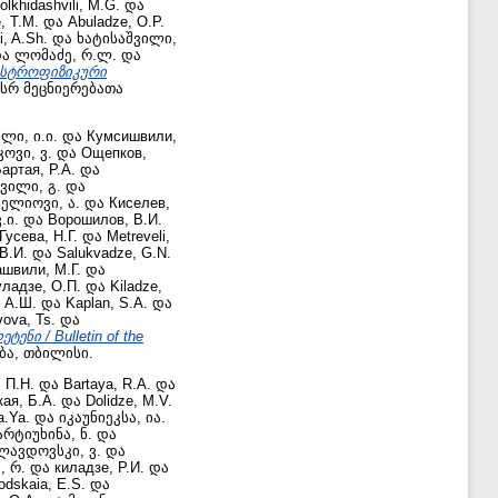
olkhidashvili, M.G.
და
, Т.М.
და
Abuladze, O.P.
i, A.Sh.
და
ხატისაშვილი,
ა
ლომაძე, რ.ლ.
და
ასტროფიზიკური
სრ მეცნიერებათა
ლი, ი.ი.
და
Кумсишвили,
ოვი, ვ.
და
Ощепков,
артая, Р.А.
და
ვილი, გ.
და
სელიოვი, ა.
და
Киселев,
.ი.
და
Ворошилов, В.И.
Гусева, Н.Г.
და
Metreveli,
В.И.
და
Salukvadze, G.N.
швили, М.Г.
და
ладзе, О.П.
და
Kiladze,
 А.Ш.
და
Kaplan, S.A.
და
ova, Ts.
და
ი / Bulletin of the
ბა, თბილისი.
 П.Н.
და
Bartaya, R.A.
და
ая, Б.А.
და
Dolidze, M.V.
a.Ya.
და
იკაუნიეკსა, ია.
არტიუხინა, ნ.
და
ლავდოვსკი, ვ.
და
, რ.
და
киладзе, Р.И.
და
odskaia, E.S.
და