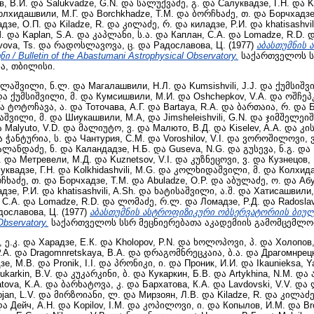
в, В.И.
და
Salukvadze, G.N.
და
სალუქვაძე, გ.
და
Салуквадзе, Г.Н.
და
K
олхидашвили, М.Г.
და
Borchkhadze, T.M.
და
ბორჩხაძე, თ.
და
Борчхадзе
дзе, О.П.
და
Kiladze, R.
და
კილაძე, რ.
და
киладзе, Р.И.
და
khatisashvil
.
და
Kaplan, S.A.
და
კაპლანი, ს.ა.
და
Каплан, С.А.
და
Lomadze, R.D.
დ
vova, Ts.
და
რადოსლავოვა, ც.
და
Радославова, Ц.
(1977)
აბასთუმნის 
 Bulletin of the Abastumani Astrophysical Observatory.
საქართველოს ს
ა, თბილისი.
ლაშვილი, ნ.ლ.
და
Магалашвили, Н.Л.
და
Kumsishvili, J.J.
და
ქუმსიშვი
და
ქუმსიშვილი, მ.
და
Кумсишвили, М.И.
და
Oshchepkov, V.A.
და
ოშჩეპკ
ა
ტოტოჩავა, ა.
და
Тоточава, А.Г.
და
Bartaya, R.A.
და
ბართაია, რ.
და
Б
აშვილი, მ.
და
Шиукашвили, М.А,
და
Jimsheleishvili, G.N.
და
ჯიმშელეიშ
ა
Malyuto, V.D.
და
მალიუტო, ვ.
და
Малюто, В.Д.
და
Kiselev, A.A.
და
კი
ა
ჭანტურია, ს.
და
Чантурия, С.М.
და
Voroshilov, V.I.
და
ვოროშილოვი, ვ
ალანდაძე, ნ.
და
Каландадзе, Н.Б.
და
Guseva, N.G.
და
გუსევა, ნ.გ.
და
.
და
Метревели, М.Д.
და
Kuznetsov, V.I.
და
კუზნეცოვი, ვ.
და
Кузнецов, 
уквадзе, Г.Н.
და
Kolkhidashvili, M.G.
და
კოლხიდაშვილი, მ.
და
Колхида
ჩხაძე, თ.
და
Борчхадзе, Т.М.
და
Abuladze, O.P.
და
აბულაძე, ო.
და
Абу
дзе, Р.И.
და
khatisashvili, A.Sh.
და
ხატისაშვილი, ა.შ.
და
Хатисашвили,
 С.А.
და
Lomadze, R.D.
და
ლომაძე, რ.ლ.
და
Ломадзе, Р.Д.
და
Radoslav
дославова, Ц.
(1977)
აბასთუმნის ასტროფიზიკური ობსერვატორიის ბიულეტენ
Observatory.
საქართველოს სსრ მეცნიერებათა აკადემიის გამომცემლო
 ე.კ.
და
Харадзе, Е.К.
და
Kholopov, P.N.
და
ხოლოპოვი, პ.
და
Холопов,
.А.
და
Dragomnretskaya, B.A.
და
დრაგომნრეცკაია, ბ.ა.
და
Драгомнрецк
зе, М.В.
და
Pronik, I.I.
და
პრონიკი, ი.
და
Проник, И.И.
და
Ikaunieksa, Y
ukarkin, B.V.
და
კუკარკინი, ბ.
და
Кукаркин, Б.В.
და
Artykhina, N.M.
და
tova, K.A.
და
ბარხატოვა, კ.
და
Бархатова, К.А.
და
Lavdovski, V.V.
და
jan, L.V.
და
მირზოიანი, ლ.
და
Мирзоян, Л.В.
და
Kiladze, R.
და
კილაძე
და
Дейч, А.Н.
და
Kopilov, I.M.
და
კოპილოვი, ი.
და
Копылов, И.М.
და
Br