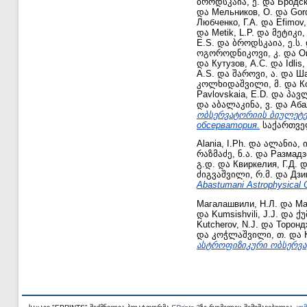
ბროდსკაია, ე.
და
Бродск
და
Мельников, О.
და
Gor
Любченко, Г.А.
და
Efimov,
და
Metik, L.P.
და
მეტიკი,
E.S.
და
ბროდსკაია, ე.ს.
ოგოროდნიკოვი, კ.
და
О
და
Кутузов, А.С.
და
Idlis
A.S.
და
შაროვი, ა.
და
Ша
კოლხიდაშვილი, მ.
და
К
Pavlovskaia, E.D.
და
პავლ
და
აბალაკინა, ვ.
და
Аба
ობსერვატორიის ბიულეტენი 
обсерватория.
საქართველ
Alania, I.Ph.
და
ალანია, ი
რაზმაძე, ნ.ა.
და
Размадз
გ.დ.
და
Квиркелия, Г.Д.
დ
ძიგვაშვილი, რ.მ.
და
Дзи
Abastumani Astrophysical 
Магалашвили, Н.Л.
და
Ma
და
Kumsishvili, J.J.
და
ქუ
Kutcherov, N.J.
და
Торонд
და
კოჭლაშვილი, თ.
და
ასტროფიზიკური ობსერვა