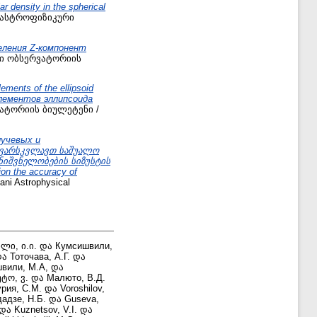
lar density in the spherical
 ასტროფიზიკური
еления Z-компонент
კური ობსერვატორიის
lements of the ellipsoid
и элементов эллипсоида
ატორიის ბიულეტენი /
лучевых и
/ ვარსკვლავთ საშუალო
ნიშვნელობების სიზუსტის
ion the accuracy of
 Astrophysical
ლი, ი.ი.
და
Кумсишвили,
და
Тоточава, А.Г.
და
вили, М.А,
და
ტო, ვ.
და
Малюто, В.Д.
рия, С.М.
და
Voroshilov,
адзе, Н.Б.
და
Guseva,
და
Kuznetsov, V.I.
და