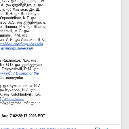
, O.A.
და
მელნიკოვი, ო.
.A.
და
ლუბჩენკო, გ.
და
 ჯ.
და
Хавтаси, Дж.Ш.
ая, Л.Н.
და
Brodskaya,
Ogorodnikov, K.F.
და
zov, A.S.
და
კუტუზოვი, ა.
ა
Шацова, Р.Б.
და
Sharov,
dashvili, M.G.
და
швили, Р.М.
და
н, А.Я.
და
Abalakin, B.K.
სთუმნის ასტროფიზიკური
ая астрофизическая
ა
Razmadze, N.A.
და
lia, G.D.
და
კვირველია,
ა
Dzigvashvili, R.M.
და
ნი / Bulletin of the
ბა, თბილისი.
კ.
და
Кумсишвили, Я.И.
და
Кучеров, Н.И.
და
А.
და
Kotchlashvili, T.A.
6)
"აბასთუმნის
მომცემლობა, თბილისი.
i Aug 7 02:28:17 2026 PDT
.