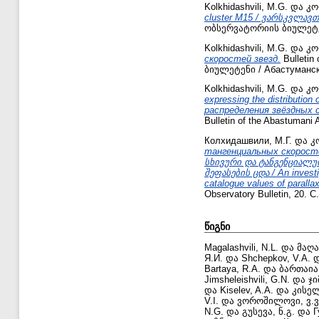
Kolkhidashvili, M.G.
და
კო
cluster M15 / ვარსკვლა
ობსერვატორიის ბიულეტენი /
Kolkhidashvili, M.G.
და
კო
скоростей звезд.
Bulletin
ბიულეტენი / Абастуманска
Kolkhidashvili, M.G.
და
კო
expressing the distributio
распределения звёздных 
Bulletin of the Abastumani 
Колхидашвили, М.Г.
და
კ
тангенциальных скорост
სხივური და ტანგენციალუ
შეფასების ცდა / An investig
catalogue values of paralla
Observatory Bulletin, 20. С
წიგნი
Magalashvili, N.L.
და
მაღა
Я.И.
და
Shchepkov, V.A.
Bartaya, R.A.
და
ბართაია,
Jimsheleishvili, G.N.
და
ჯი
და
Kiselev, A.A.
და
კისელ
V.I.
და
ვოროშილოვი, ვ.ვ
N.G.
და
გუსევა, ნ.გ.
და
Г