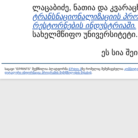
ლაცაბიძე, ნათია
და
კვარაც
ტრანსნაციონალიზაციის პროც
რესტორნების ინდუსტრიაში.
სახელმწიფო უნივერსიტეტი.
ეს სია შე
საცავი "EPRINTS" შექმნილია პლატფორმა
EPrints 3
ზე რომელიც შემუშავებულია
კომპიუტ
დეტალური ინფორმაცია პროგრამის შემქმნელების შესახებ
.