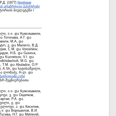
Р.Д.
(1977)
Nonlinear
ების არაწრფივი სპექტრები
ტორიის ბიულეტენი /
ლი, ი.ი.
და
Кумсишвили,
და
Тоточава, А.Г.
და
вили, М.А,
და
ტო, ვ.
და
Малюто, В.Д.
рия, С.М.
და
Voroshilov,
адзе, Н.Б.
და
Guseva,
და
Kuznetsov, V.I.
და
olkhidashvili, M.G.
და
, Т.М.
და
Abuladze, O.P.
i, A.Sh.
და
ხატისაშვილი,
ა
ლომაძე, რ.ლ.
და
ასტროფიზიკური
სრ მეცნიერებათა
ლი, ი.ი.
და
Кумсишвили,
ოვი, ვ.
და
Ощепков,
артая, Р.А.
და
ვილი, გ.
და
სელიოვი, ა.
და
Киселев,
.ი.
და
Ворошилов, В.И.
Гусева, Н.Г.
და
Metreveli,