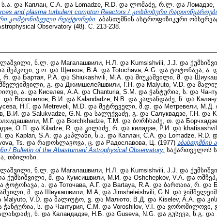
ს.ა.
და
Каплан, С.А.
და
Lomadze, R.D.
და
ლომაძე, რ.ლ.
და
Ломадзе, 
sources and plasma turbulent compton Reactors / კოსმოსური რადიოწყარო
რი კომტონისეული რეაქტორები.
აბასთუმნის ასტროფიზიკური ობსერვა
Astrophysical Observatory (48). С. 213-238.
ლაშვილი, ნ.ლ.
და
Магалашвили, Н.Л.
და
Kumsishvili, J.J.
და
ქუმსიშვი
და
შეპკოვი, ვ.ო.
და
Щепков, В.А.
და
Totochava, A.G.
და
ტოტოჩავა, ა.
 რ.
და
Бартая, Р.А.
და
Shiukashvili, M.A.
და
შიუკაშვილი, მ.
და
Шиукаш
მშელეიშვილი, გ.
და
Джимшелейшвили, Г.Н.
და
Malyuto, V.D.
და
მალიუ
იოვი, ა.
და
Киселев, А.А.
და
Chanturia, S.M.
და
ჭანტურია, ს.
და
Чанту
.
და
Ворошилов, В.И.
და
Kalandadze, N.B.
და
კალანდაძე, ნ.
და
Каланд
усева, Н.Г.
და
Metreveli, M.D.
და
მეტრეველი, მ.დ.
და
Метревели, М.Д.
в, В.И.
და
Salukvadze, G.N.
და
სალუქვაძე, გ.
და
Салуквадзе, Г.Н.
და
K
олхидашвили, М.Г.
და
Borchkhadze, T.M.
და
ბორჩხაძე, თ.
და
Борчхадзе
дзе, О.П.
და
Kiladze, R.
და
კილაძე, რ.
და
киладзе, Р.И.
და
khatisashvil
.
და
Kaplan, S.A.
და
კაპლანი, ს.ა.
და
Каплан, С.А.
და
Lomadze, R.D.
დ
vova, Ts.
და
რადოსლავოვა, ც.
და
Радославова, Ц.
(1977)
აბასთუმნის 
 Bulletin of the Abastumani Astrophysical Observatory.
საქართველოს ს
ა, თბილისი.
ლაშვილი, ნ.ლ.
და
Магалашвили, Н.Л.
და
Kumsishvili, J.J.
და
ქუმსიშვი
და
ქუმსიშვილი, მ.
და
Кумсишвили, М.И.
და
Oshchepkov, V.A.
და
ოშჩეპკ
ა
ტოტოჩავა, ა.
და
Тоточава, А.Г.
და
Bartaya, R.A.
და
ბართაია, რ.
და
Б
აშვილი, მ.
და
Шиукашвили, М.А,
და
Jimsheleishvili, G.N.
და
ჯიმშელეიშ
ა
Malyuto, V.D.
და
მალიუტო, ვ.
და
Малюто, В.Д.
და
Kiselev, A.A.
და
კი
ა
ჭანტურია, ს.
და
Чантурия, С.М.
და
Voroshilov, V.I.
და
ვოროშილოვი, ვ
ალანდაძე, ნ.
და
Каландадзе, Н.Б.
და
Guseva, N.G.
და
გუსევა, ნ.გ.
და