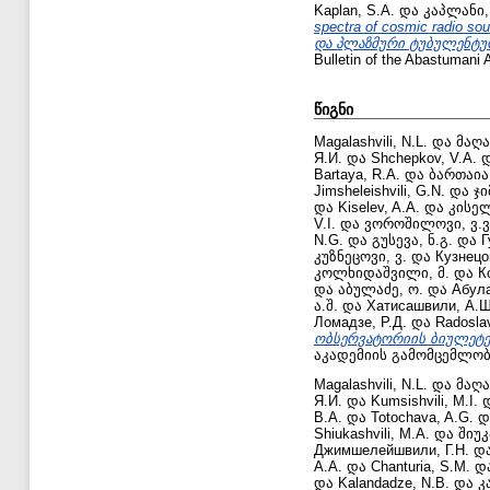
Kaplan, S.A.
და
კაპლანი, 
spectra of cosmic radio 
და პლაზმური ტუბულენტუ
Bulletin of the Abastumani 
წიგნი
Magalashvili, N.L.
და
მაღა
Я.И.
და
Shchepkov, V.A.
Bartaya, R.A.
და
ბართაია,
Jimsheleishvili, G.N.
და
ჯი
და
Kiselev, A.A.
და
კისელ
V.I.
და
ვოროშილოვი, ვ.ვ
N.G.
და
გუსევა, ნ.გ.
და
Г
კუზნეცოვი, ვ.
და
Кузнецо
კოლხიდაშვილი, მ.
და
К
და
აბულაძე, ო.
და
Абула
ა.შ.
და
Хатисашвили, А.Ш
Ломадзе, Р.Д.
და
Radosla
ობსერვატორიის ბიულეტენი /
აკადემიის გამომცემლობ
Magalashvili, N.L.
და
მაღა
Я.И.
და
Kumsishvili, M.I.
В.А.
და
Totochava, A.G.
დ
Shiukashvili, M.A.
და
შიუკ
Джимшелейшвили, Г.Н.
დ
А.А.
და
Chanturia, S.M.
დ
და
Kalandadze, N.B.
და
კ