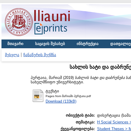
მთავარი
საცავის შესახებ
ინსტრუქცია
დათვალიე
შესვლა
ჩანაწერის შექმნა
სახლის ხატი და დაბრუნ
პერტაია, მარიამ
(2019)
სახლის ხატი და დაბრუნება ს
სახელმწიფო უნივერსიტეტი.
ტექსტი
Pages from მარიამი პერტაია.pdf
Download (133kB)
ობიექტის ტიპი:
დისერტაცია (სამ
თემატიკა:
H Social Sciences 
ქვეგანყოფილება:
Student Theses > M