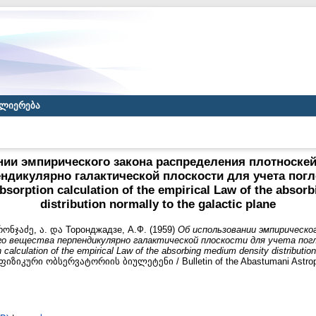
ლიერება
нии эмпирического закона распределения плотноске
ндикулярно галактической плоскости для учета погл
absorption calculation of the empirical Law of the abso
distribution normally to the galactic plane
ონჯაძე, ა.
და
Торонджадзе, А.Ф.
(1959)
Об использовании эмпирическог
 вещества перпендикулярно галактической плоскости для учета погл
n calculation of the empirical Law of the absorbing medium density distribution
ზიკური ობსერვატორიის ბიულეტენი / Bulletin of the Abastumani Astrophy