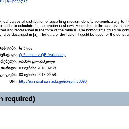
B)
|
გადახედვა
irical curves of distribution of absorbing medium density perpendicularly to th
n order to calculate the absorption is shown. According to the data given in t
ted and represented in the form of the table II. The nomograms could be cons
 rules described in [2]. The data of the table III could be used for the const
ტის ტიპი:
სტატია
თემატიკა:
Q Science > QB Astronomy
არებელი:
თამარ ჭაღიაშვილი
 თარიღი:
03 ივნისი 2018 09:58
ლილება:
03 ივნისი 2018 09:58
URI:
http://eprints.iliauni.edu.ge/id/eprint/8090
n required)