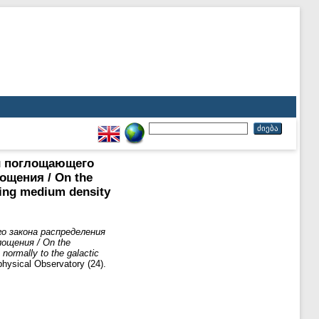
й поглощающего
ощения / On the
rbing medium density
о закона распределения
ощения / On the
 normally to the galactic
sical Observatory (24).