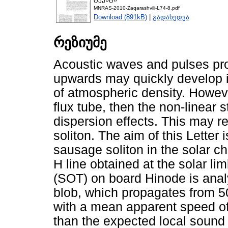
MNRAS-2010-Zaqarashvili-L74-8.pdf
Download (891kB)
|
გადახედვა
რეზიუმე
Acoustic waves and pulses pro
upwards may quickly develop i
of atmospheric density. Howeve
flux tube, then the non-linear
dispersion effects. This may re
soliton. The aim of this Letter 
sausage soliton in the solar c
H line obtained at the solar li
(SOT) on board Hinode is anal
blob, which propagates from 5
with a mean apparent speed o
than the expected local sound 