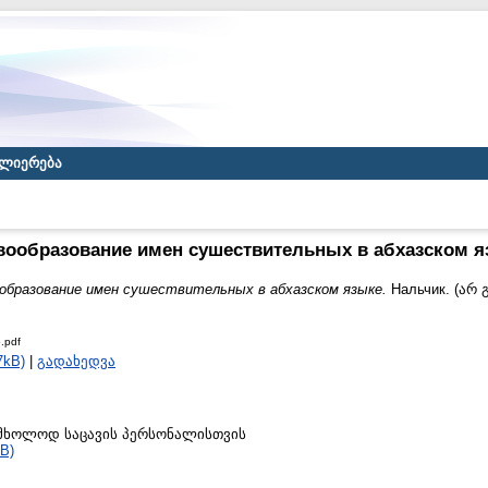
ლიერება
вообразование имен сушествительных в абхазском я
образование имен сушествительных в абхазском языке.
Нальчик. (არ 
.pdf
7kB)
|
გადახედვა
to მხოლოდ საცავის პერსონალისთვის
B)