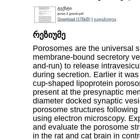
ტექსტი
jenas 3 gverdi.pdf
Download (176kB)
|
გადახედვა
რეზიუმე
Porosomes are the universal s
membrane-bound secretory vesi
and-run) to release intravesicul
during secretion. Earlier it w
cup-shaped lipoprotein poroso
present at the presynaptic m
diameter docked synaptic vesic
porosome structures following
using electron microscopy. Exp
and evaluate the porosome str
in the rat and cat brain in con