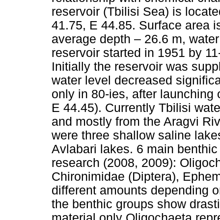
reservoir (Tbilisi Sea) is locate
41.75, E 44.85. Surface area
average depth – 26.6 m, water 
reservoir started in 1951 by 11
Initially the reservoir was supp
water level decreased significa
only in 80-ies, after launching
E 44.45). Currently Tbilisi wate
and mostly from the Aragvi River
were three shallow saline lake
Avlabari lakes. 6 main benthi
research (2008, 2009): Oligoc
Chironimidae (Diptera), Ephem
different amounts depending o
the benthic groups show drast
material only Oligochaeta repre