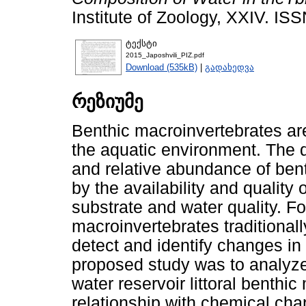
Institute of Zoology, XXIV. I
ტექსტი
2015_Japoshvili_PIZ.pdf
Download (535kB)
|
გადახედვა
რეზიუმე
Benthic macroinvertebrates are
the aquatic environment. The d
and relative abundance of bent
by the availability and quality
substrate and water quality. Fo
macroinvertebrates traditionall
detect and identify changes in
proposed study was to analyze
water reservoir littoral benthi
relationship with chemical chara