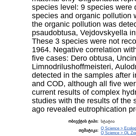
species level: 9 species were
species and organic pollution 
the organic pollution was dete
psaudobtusa, Vejdovskyella i
These 3 species were not recor
1964. Negative correlation with
five cases: Dero obtusa, Uncin
Limnodrilushoffmeisteri, Aulod
detected in the samples after
and COD, although all five we
current results of complex hy
studies with the results of the 
ago revealed eutrophication pr
ობიექტის ტიპი:
სტატია
Q Science > Ecolo
თემატიკა:
Q Science > QL Zo