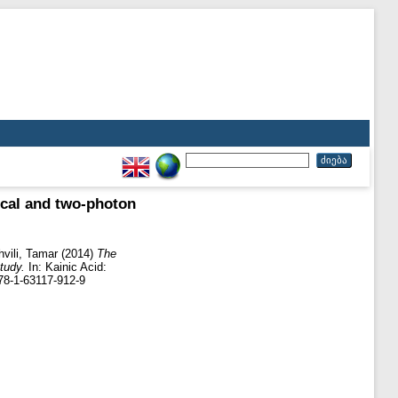
pical and two-photon
hvili, Tamar
(2014)
The
tudy.
In: Kainic Acid:
978-1-63117-912-9