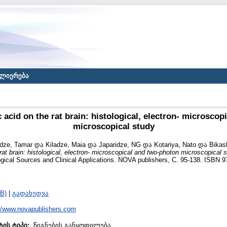
ლიერება
c acid on the rat brain: histological, electron- microsco
microscopical study
idze, Tamar
და
Kiladze, Maia
და
Japaridze, NG
და
Kotariya, Nato
და
Bikas
 rat brain: histological, electron- microscopical and two-photon microscopical s
ogical Sources and Clinical Applications. NOVA publishers, С. 95-138. ISBN 
B)
|
გადახედვა
://www.novapublishers.com
ტის ტიპი:
წიგნების განყოფილება