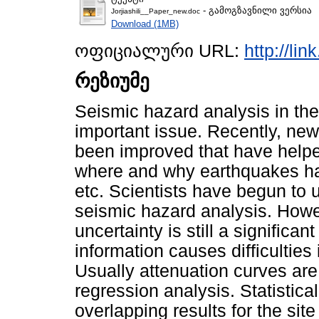
- გამოგზავნილი ვერსია
Jorjiashili__Paper_new.doc
Download (1MB)
ოფიციალური URL:
http://lin
რეზიუმე
Seismic hazard analysis in th
important issue. Recently, ne
been improved that have helpe
where and why earthquakes ha
etc. Scientists have begun to u
seismic hazard analysis. Howe
uncertainty is still a significa
information causes difficulties 
Usually attenuation curves are 
regression analysis. Statistica
overlapping results for the sit