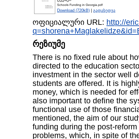
Schools Funding in Georgia.pdf
Download (720kB)
|
გადახედვა
ოფიციალური URL:
http://eri
q=shorena+Maglakelidze&id=
რეზიუმე
There is no fixed rule about h
directed to the education sector.
investment in the sector well d
students are offered. It is hig
money, which is needed for effe
also important to define the sy
functional use of those financi
mentioned, the aim of our stud
funding during the post-reform
problems, which, in spite of the