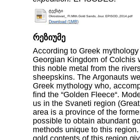
ტექსტი
Okrostsvari_ FI.MIth.Gold Sands, Jour. EPISOD.,2014.pdf
Download (1MB)
რეზიუმე
According to Greek mythology 
Georgian Kingdom of Colchis w
this noble metal from the rive
sheepskins. The Argonauts wer
Greek mythology who, accompan
find the “Golden Fleece“. Mod
us in the Svaneti region (Grea
area is a province of the form
possible to obtain abundant go
methods unique to this region.
gold contents of this region gi