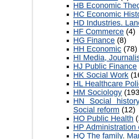
HB Economic The
HC Economic Histo
HD Industries. Lan
HF Commerce
(4)
HG Finance
(8)
HH Economic
(78)
HI Media, Journal
HJ Public Finance
HK Social Work
(1
HL Healthcare Po
HM Sociology
(193
HN Social histor
Social reform
(12)
HO Public Health
(
HP Administration o
HQ The family. Ma