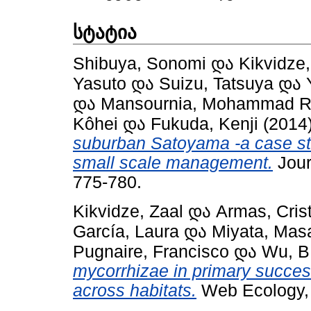
სტატია
Shibuya, Sonomi
და
Kikvidze,
Yasuto
და
Suizu, Tatsuya
და
და
Mansournia, Mohammad 
Kôhei
და
Fukuda, Kenji
(2014
suburban Satoyama -a case st
small scale management.
Jour
775-780.
Kikvidze, Zaal
და
Armas, Cris
García, Laura
და
Miyata, Mas
Pugnaire, Francisco
და
Wu, B
mycorrhizae in primary success
across habitats.
Web Ecology, 