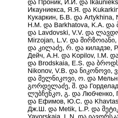
და
Проник, И.И.
და
Ikaunieks
Икауниекса, Я.Я.
და
Kukarkin
Кукаркин, Б.В.
და
Artykhina, 
Н.М.
და
Barkhatova, K.A.
და
და
Lavdovski, V.V.
და
ლავდოვ
Mirzojan, L.V.
და
მირზოიანი,
და
კილაძე, რ.
და
киладзе, Р
Дейч, А.Н.
და
Kopilov, I.M.
დ
და
Brodskaia, E.S.
და
ბროდსკ
Nikonov, V.B.
და
ნიკონოვი, ვ
და
მელნიკოვი, ო.
და
Мельн
გორდელაძე, შ.
და
Горделад
ლუბჩენკო, გ.
და
Любченко, Г
და
Ефимов, Ю.С.
და
Khavtass
Дж.Ш.
და
Metik, L.P.
და
მეტი
Yavorskaia, L.N.
და
იავორსკა