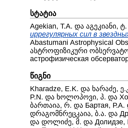
სტატია
Agekian, T.A.
და
აგეკიანი, ტ.
иррегулярных сил в звездны
Abastumani Astrophysical Obs
ასტროფიზიკური ობსერვატორ
астрофизическая обсерватори
წიგნი
Kharadze, E.K.
და
ხარაძე, ე.
P.N.
და
ხოლოპოვი, პ.
და
Хо
ბართაია, რ.
და
Бартая, Р.А.
დრაგომნრეცკაია, ბ.ა.
და
Др
და
დოლიძე, მ.
და
Долидзе, 