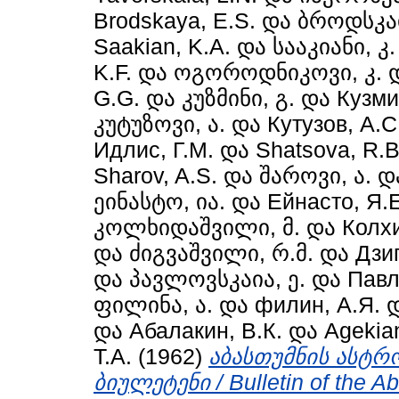
Brodskaya, E.S.
და
ბროდსკაი
Saakian, K.A.
და
სააკიანი, კ.
K.F.
და
ოგოროდნიკოვი, კ.
G.G.
და
კუზმინი, გ.
და
Кузмин
კუტუზოვი, ა.
და
Кутузов, А.С
Идлис, Г.М.
და
Shatsova, R.B
Sharov, A.S.
და
შაროვი, ა.
დ
ეინასტო, ია.
და
Ейнасто, Я.Е
კოლხიდაშვილი, მ.
და
Колх
და
ძიგვაშვილი, რ.მ.
და
Дзи
და
პავლოვსკაია, ე.
და
Павл
ფილინა, ა.
და
филин, А.Я.
და
Абалакин, В.К.
და
Agekian
Т.А.
(1962)
აბასთუმნის ასტრ
ბიულეტენი / Bulletin of the A