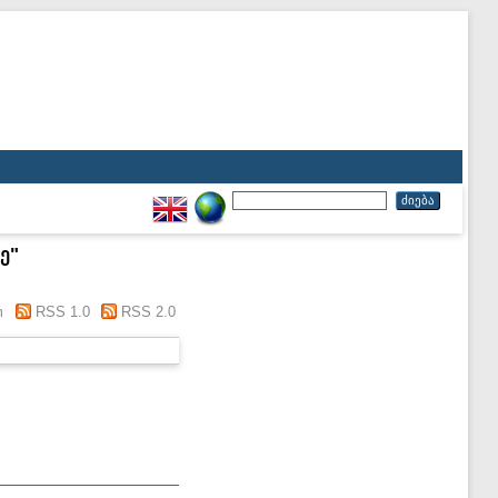
ე
"
m
RSS 1.0
RSS 2.0