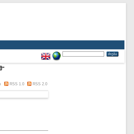
მ
"
m
RSS 1.0
RSS 2.0