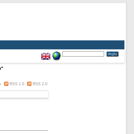
რ
"
m
RSS 1.0
RSS 2.0