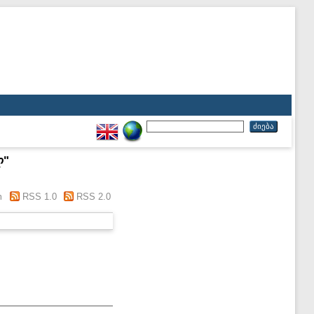
ლ
"
m
RSS 1.0
RSS 2.0