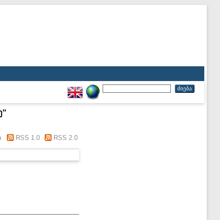
ე
"
m
RSS 1.0
RSS 2.0