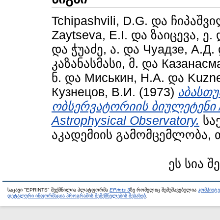
Tchipashvili, D.G.
და
ჩიპაშვი
Zaytseva, E.I.
და
ზაიცევა, ე.
და
ჭუაძე, ა.
და
Чуадзе, А.Д.
კაზანასმასი, მ.
და
Казанасма
ნ.
და
Миськин, Н.А.
და
Kuzne
Кузнецов, В.И.
(1973)
აბასთუ
ობსერვატორიის ბიულეტენი / B
Astrophysical Observatory.
სა
აკადემიის გამომცემლობა, 
ეს სია შ
საცავი "EPRINTS" შექმნილია პლატფორმა
EPrints 3
ზე რომელიც შემუშავებულია
კომპიუტ
დეტალური ინფორმაცია პროგრამის შემქმნელების შესახებ
.