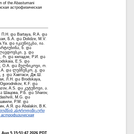
in of the Abastumani
нская астрофизическая
 П.Н.
და
Bartaya, R.A.
და
ая, Б.А.
და
Dolidze, M.V.
a.Ya.
და
იკაუნიეკსა, ია.
არტიუხინა, ნ.
და
ლავდოვსკი, ვ.
და
, რ.
და
киладзе, Р.И.
და
odskaia, E.S.
და
, O.A.
და
მელნიკოვი, ო.
.A.
და
ლუბჩენკო, გ.
და
 ჯ.
და
Хавтаси, Дж.Ш.
ая, Л.Н.
და
Brodskaya,
Ogorodnikov, K.F.
და
zov, A.S.
და
კუტუზოვი, ა.
ა
Шацова, Р.Б.
და
Sharov,
dashvili, M.G.
და
швили, Р.М.
და
н, А.Я.
და
Abalakin, B.K.
სთუმნის ასტროფიზიკური
ая астрофизическая
 Aug 5 15:51:47 2026 PDT
.