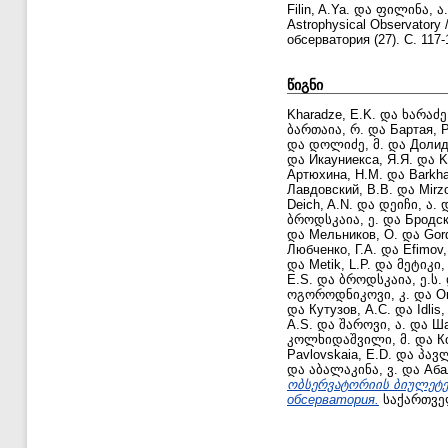
Filin, A.Ya.
და
ფილინა, ა.
Astrophysical Observato
обсерватория (27). С. 117-
წიგნი
Kharadze, E.K.
და
ხარაძე,
ბართაია, რ.
და
Бартая, Р
და
დოლიძე, მ.
და
Долид
და
Икауниекса, Я.Я.
და
K
Артюхина, Н.М.
და
Barkha
Лавдовский, В.В.
და
Mirzo
Deich, A.N.
და
დეიჩი, ა.
ბროდსკაია, ე.
და
Бродск
და
Мельников, О.
და
Gor
Любченко, Г.А.
და
Efimov,
და
Metik, L.P.
და
მეტიკი,
E.S.
და
ბროდსკაია, ე.ს.
ოგოროდნიკოვი, კ.
და
О
და
Кутузов, А.С.
და
Idlis
A.S.
და
შაროვი, ა.
და
Ша
კოლხიდაშვილი, მ.
და
К
Pavlovskaia, E.D.
და
პავლ
და
აბალაკინა, ვ.
და
Аба
ობსერვატორიის ბიულეტენი 
обсерватория.
საქართველ