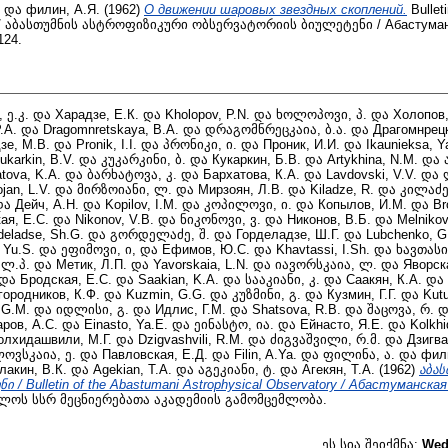
და
филин, А.Я.
(1962)
О движении шаровых звездных скоплений.
Bullet
ry / აბასთუმნის ასტროფიზიკური ობსერვატორიის ბიულეტენი / Абастума
124.
 ე.კ.
და
Харадзе, Е.К.
და
Kholopov, P.N.
და
ხოლოპოვი, პ.
და
Холопов,
.А.
და
Dragomnretskaya, B.A.
და
დრაგომნრეცკაია, ბ.ა.
და
Драгомнрецк
зе, М.В.
და
Pronik, I.I.
და
პრონიკი, ი.
და
Проник, И.И.
და
Ikaunieksa, Y
ukarkin, B.V.
და
კუკარკინი, ბ.
და
Кукаркин, Б.В.
და
Artykhina, N.M.
და
tova, K.A.
და
ბარხატოვა, კ.
და
Бархатова, К.А.
და
Lavdovski, V.V.
და
jan, L.V.
და
მირზოიანი, ლ.
და
Мирзоян, Л.В.
და
Kiladze, R.
და
კილაძე
და
Дейч, А.Н.
და
Kopilov, I.M.
და
კოპილოვი, ი.
და
Копылов, И.М.
და
Br
ая, Е.С.
და
Nikonov, V.B.
და
ნიკონოვი, ვ.
და
Никонов, В.Б.
და
Melnikov
deladse, Sh.G.
და
გორდელაძე, შ.
და
Горделадзе, Ш.Г.
და
Lubchenko, G
 Yu.S.
და
ეფიმოვი, ი,
და
Ефимов, Ю.С.
და
Khavtassi, I.Sh.
და
ხავთასი,
 ლ.პ.
და
Метик, Л.П.
და
Yavorskaia, L.N.
და
იავორსკაია, ლ.
და
Яворск
და
Бродская, Е.С.
და
Saakian, K.A.
და
სააკიანი, კ.
და
Саакян, К.А.
და
городников, К.Ф.
და
Kuzmin, G.G.
და
კუზმინი, გ.
და
Кузмин, Г.Г.
და
Kutu
, G.M.
და
იდლისი, გ.
და
Идлис, Г.М.
და
Shatsova, R.B.
და
შაცოვა, რ.
დ
ров, А.С.
და
Einasto, Ya.E.
და
ეინასტო, ია.
და
Ейнасто, Я.Е.
და
Kolkhi
олхидашвили, М.Г.
და
Dzigvashvili, R.M.
და
ძიგვაშვილი, რ.მ.
და
Дзигва
ოვსკაია, ე.
და
Павловская, Е.Д.
და
Filin, A.Ya.
და
ფილინა, ა.
და
фили
лакин, В.К.
და
Agekian, T.A.
და
აგეკიანი, ტ.
და
Агекян, Т.А.
(1962)
აბა
/ Bulletin of the Abastumani Astrophysical Observatory / Абастуманск
ოს სსრ მეცნიერებათა აკადემიის გამომცემლობა.
ეს სია შეიქმნა:
Wed