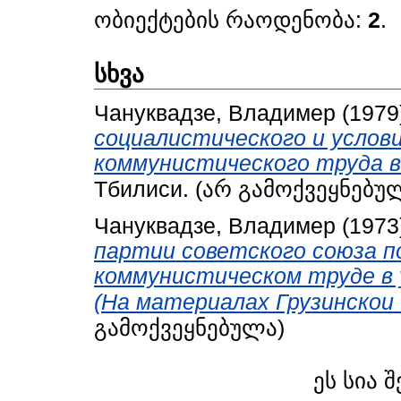
ობიექტების რაოდენობა:
2
.
სხვა
Чануквадзе, Владимер
(1979
социалистического и услов
коммунистического труда в
Тбилиси. (არ გამოქვეყნებუ
Чануквадзе, Владимер
(1973
партии советского союза п
коммунистическом труде в 
(На материалах Грузинскои
გამოქვეყნებულა)
ეს სია 