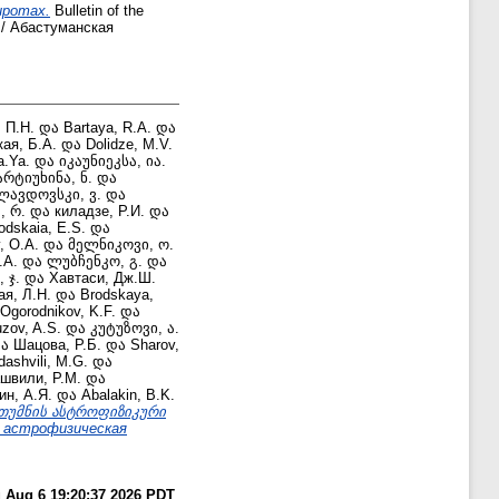
иротах.
Bulletin of the
/ Абастуманская
 П.Н.
და
Bartaya, R.A.
და
ая, Б.А.
და
Dolidze, M.V.
a.Ya.
და
იკაუნიეკსა, ია.
არტიუხინა, ნ.
და
ლავდოვსკი, ვ.
და
, რ.
და
киладзе, Р.И.
და
odskaia, E.S.
და
, O.A.
და
მელნიკოვი, ო.
.A.
და
ლუბჩენკო, გ.
და
 ჯ.
და
Хавтаси, Дж.Ш.
ая, Л.Н.
და
Brodskaya,
Ogorodnikov, K.F.
და
zov, A.S.
და
კუტუზოვი, ა.
ა
Шацова, Р.Б.
და
Sharov,
dashvili, M.G.
და
швили, Р.М.
და
н, А.Я.
და
Abalakin, B.K.
სთუმნის ასტროფიზიკური
ая астрофизическая
 Aug 6 19:20:37 2026 PDT
.