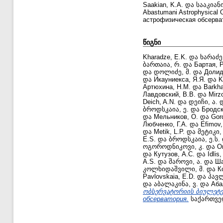
Saakian, K.A.
და
სააკიანი
Abastumani Astrophysica
астрофизическая обсервато
წიგნი
Kharadze, E.K.
და
ხარაძე,
ბართაია, რ.
და
Бартая, Р
და
დოლიძე, მ.
და
Долид
და
Икауниекса, Я.Я.
და
K
Артюхина, Н.М.
და
Barkha
Лавдовский, В.В.
და
Mirzo
Deich, A.N.
და
დეიჩი, ა.
ბროდსკაია, ე.
და
Бродск
და
Мельников, О.
და
Gor
Любченко, Г.А.
და
Efimov,
და
Metik, L.P.
და
მეტიკი,
E.S.
და
ბროდსკაია, ე.ს.
ოგოროდნიკოვი, კ.
და
О
და
Кутузов, А.С.
და
Idlis
A.S.
და
შაროვი, ა.
და
Ша
კოლხიდაშვილი, მ.
და
К
Pavlovskaia, E.D.
და
პავლ
და
აბალაკინა, ვ.
და
Аба
ობსერვატორიის ბიულეტენი 
обсерватория.
საქართველ