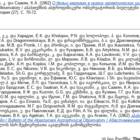
, კ.
და
Саакян, К.А.
(1962)
О белых карликах в низких галактических ш
l Observatory / აბასთუმნის ასტროფიზიკური ობსერვატორიის ბიულეტენი 
рия (27). С. 70-72.
 ე.კ.
და
Харадзе, Е.К.
და
Kholopov, P.N.
და
ხოლოპოვი, პ.
და
Холопов,
.А.
და
Dragomnretskaya, B.A.
და
დრაგომნრეცკაია, ბ.ა.
და
Драгомнрецк
зе, М.В.
და
Pronik, I.I.
და
პრონიკი, ი.
და
Проник, И.И.
და
Ikaunieksa, Y
ukarkin, B.V.
და
კუკარკინი, ბ.
და
Кукаркин, Б.В.
და
Artykhina, N.M.
და
tova, K.A.
და
ბარხატოვა, კ.
და
Бархатова, К.А.
და
Lavdovski, V.V.
და
jan, L.V.
და
მირზოიანი, ლ.
და
Мирзоян, Л.В.
და
Kiladze, R.
და
კილაძე
და
Дейч, А.Н.
და
Kopilov, I.M.
და
კოპილოვი, ი.
და
Копылов, И.М.
და
Br
ая, Е.С.
და
Nikonov, V.B.
და
ნიკონოვი, ვ.
და
Никонов, В.Б.
და
Melnikov
deladse, Sh.G.
და
გორდელაძე, შ.
და
Горделадзе, Ш.Г.
და
Lubchenko, G
 Yu.S.
და
ეფიმოვი, ი,
და
Ефимов, Ю.С.
და
Khavtassi, I.Sh.
და
ხავთასი,
 ლ.პ.
და
Метик, Л.П.
და
Yavorskaia, L.N.
და
იავორსკაია, ლ.
და
Яворск
და
Бродская, Е.С.
და
Saakian, K.A.
და
სააკიანი, კ.
და
Саакян, К.А.
და
городников, К.Ф.
და
Kuzmin, G.G.
და
კუზმინი, გ.
და
Кузмин, Г.Г.
და
Kutu
, G.M.
და
იდლისი, გ.
და
Идлис, Г.М.
და
Shatsova, R.B.
და
შაცოვა, რ.
დ
ров, А.С.
და
Einasto, Ya.E.
და
ეინასტო, ია.
და
Ейнасто, Я.Е.
და
Kolkhi
олхидашвили, М.Г.
და
Dzigvashvili, R.M.
და
ძიგვაშვილი, რ.მ.
და
Дзигва
ოვსკაია, ე.
და
Павловская, Е.Д.
და
Filin, A.Ya.
და
ფილინა, ა.
და
фили
лакин, В.К.
და
Agekian, T.A.
და
აგეკიანი, ტ.
და
Агекян, Т.А.
(1962)
აბა
/ Bulletin of the Abastumani Astrophysical Observatory / Абастуманск
ოს სსრ მეცნიერებათა აკადემიის გამომცემლობა.
ეს სია შეიქმნა:
Thu