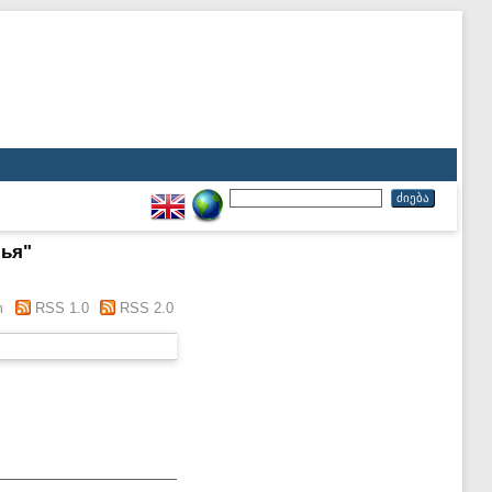
лья
"
m
RSS 1.0
RSS 2.0