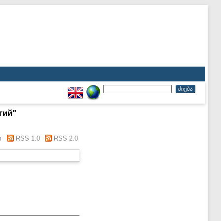
гий
"
m
RSS 1.0
RSS 2.0