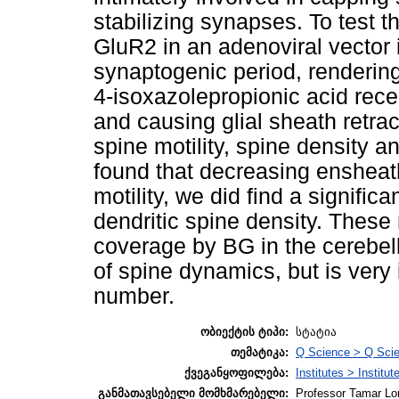
stabilizing synapses. To test 
GluR2 in an adenoviral vector 
synaptogenic period, renderin
4-isoxazolepropionic acid re
and causing glial sheath retra
spine motility, spine density
found that decreasing ensheath
motility, we did find a signific
dendritic spine density. These 
coverage by BG in the cerebell
of spine dynamics, but is very 
number.
ობიექტის ტიპი:
სტატია
თემატიკა:
Q Science > Q Scie
ქვეგანყოფილება:
Institutes > Institu
განმათავსებელი მომხმარებელი:
Professor Tamar Lo