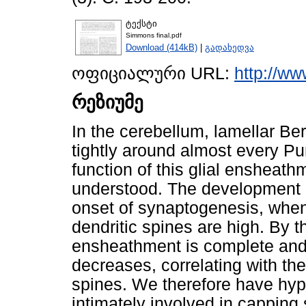
ტექსტი
Simmons final.pdf
Download (414kB)
|
გადახედვა
ოფიციალური URL:
http://w
რეზიუმე
In the cerebellum, lamellar B
tightly around almost every Pur
function of this glial ensheathm
understood. The development 
onset of synaptogenesis, when
dendritic spines are high. By 
ensheathment is complete and 
decreases, correlating with the
spines. We therefore have hyp
intimately involved in capping