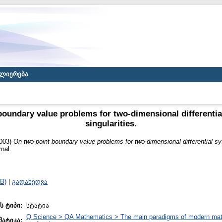
ლიერება
boundary value problems for two-dimensional differentia
singularities.
003)
On two-point boundary value problems for two-dimensional differential sy
nal.
B)
|
გადახედვა
ს ტიპი:
სტატია
Q Science > QA Mathematics > The main paradigms of modern math
მატიკა: