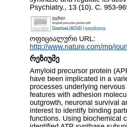
Psychiatry., 13 (10). С. 953-96
ტექსტი
Amyloid precursor protein.pdf
Download (487kB)
|
გადახედვა
ოფიციალური URL:
http://www.nature.com/mp/journ
რეზიუმე
Amyloid precursor protein (AP
have been implicated in a vari
processes underlying nervous
features with adhesion molecule
outgrowth, neuronal survival and
interest to identify binding par
functions. Using biochemical 
identified ATP synthase subuni