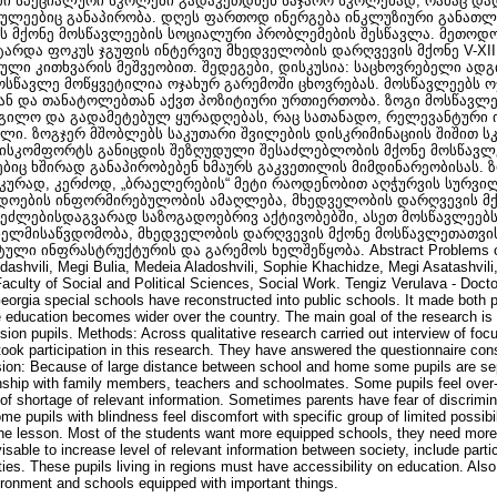
ი სპეციალური სკოლები გადაკეთდნენ საჯარო სკოლებად, რამაც და
ლეებიც განაპირობა. დღეს ფართოდ ინერგება ინკლუზიური განათლე
ს მქონე მოსწავლეების სოციალური პრობლემების შესწავლა. მეთოდ
არდა ფოკუს ჯგუფის ინტერვიუ მხედველობის დარღვევის მქონე V-XII
ული კითხვარის მეშვეობით. შედეგები, დისკუსია: საცხოვრებელი ა
ოსწავლე მოწყვეტილია ოჯახურ გარემოში ცხოვრებას. მოსწავლეებს ოჯ
ნ და თანატოლებთან აქვთ პოზიტიური ურთიერთობა. ზოგი მოსწავლე
გილო და გადამეტებულ ყურადღებას, რაც სათანადო, რელევანტური 
ლი. ზოგჯერ მშობლებს საკუთარი შვილების დისკრიმინაციის შიშით ს
 დისკომფორტს განიცდის შეზღუდული შესაძლებლობის მქონე მოსწავლ
ბიც ხშირად განაპირობებენ ხმაურს გაკვეთილის მიმდინარეობისას. 
კურად, კერძოდ, „ბრაელერების“ მეტი რაოდენობით აღჭურვის სურვილ
ადოების ინფორმირებულობის ამაღლება, მხედველობის დარღვევის მ
ეძლებისდაგვარად საზოგადოებრივ აქტივობებში, ასეთ მოსწავლეებს
ხელმისაწვდომობა, მხედველობის დარღვევის მქონე მოსწავლეთათვი
ი ინფრასტრუქტურის და გარემოს ხელშეწყობა. Abstract Problems of st
ashvili, Megi Bulia, Medeia Aladoshvili, Sophie Khachidze, Megi Asatashvili, 
Faculty of Social and Political Sciences, Social Work. Tengiz Verulava - Doct
 Georgia special schools have reconstructed into public schools. It made both 
 education becomes wider over the country. The main goal of the research is 
sion pupils. Methods: Across qualitative research carried out interview of focu
took participation in this research. They have answered the questionnaire con
ion: Because of large distance between school and home some pupils are sepa
onship with family members, teachers and schoolmates. Some pupils feel over-
f shortage of relevant information. Sometimes parents have fear of discrimina
ome pupils with blindness feel discomfort with specific group of limited possib
he lesson. Most of the students want more equipped schools, they need more "
able to increase level of relevant information between society, include partic
ities. These pupils living in regions must have accessibility on education. Also 
ronment and schools equipped with important things.